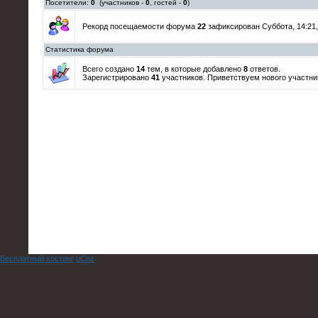
Посетители:
0
(участников -
0
, гостей -
0
)
Рекорд посещаемости форума
22
зафиксирован Суббота, 14:21,
Статистика форума
Всего создано
14
тем, в которые добавлено
8
ответов.
Зарегистрировано
41
участников. Приветствуем нового участн
Бесплатный хостинг
uCoz