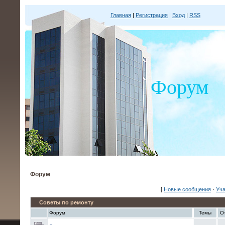
Главная
|
Регистрация
|
Вход
|
RSS
Форум
Форум
[
Новые сообщения
·
Уча
Советы по ремонту
Форум
Темы
О