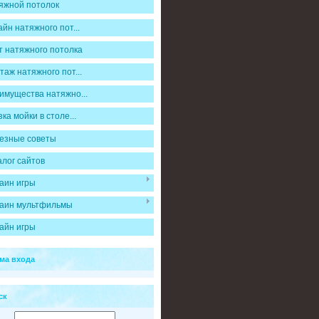
яжной потолок
йн натяжного пот...
т натяжного потолка
таж натяжного пот...
имущества натяжно...
ка мойки в столе...
езные советы
алог сайтов
аин игры
аин мультфильмы
айн игры
ма входа
ск