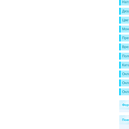
Нат
Диза
Цве
Мон
Пре
Врез
Пол
Кат
Онл
Онл
Онл
Фор
Пои