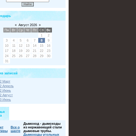
ендарь
«
Август 2026
»
Пн
Вт
Ср
Чт
Пт
Сб
Вс
1
2
3
4
5
6
7
8
9
10
11
12
13
14
15
16
17
18
19
20
21
22
23
24
25
26
27
28
29
30
31
ив записей
2 Март
2 Апрель
2 Июнь
2 Август
3 Июнь
зья
а
Дымоход - дымоходы
нт
Все о
из нержавеющей стали
тиры
шахте
дымовые трубы.
Дымоходы угольных