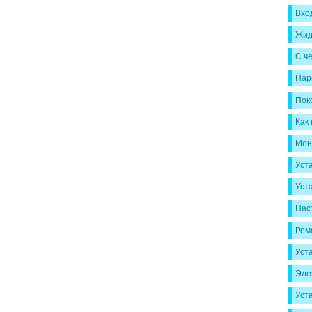
Вхо
Жид
С че
Пар
Пок
Как 
Мон
Уст
Уст
Нас
Рем
Уст
Эле
Уст