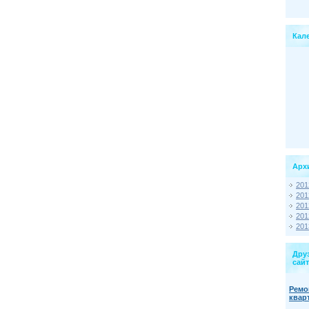
Кал
Арх
201
201
201
201
201
Дру
сайт
Ремо
квар