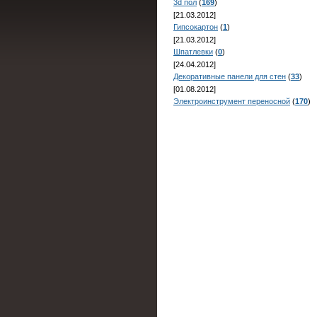
3d пол
(
169
)
[21.03.2012]
Гипсокартон
(
1
)
[21.03.2012]
Шпатлевки
(
0
)
[24.04.2012]
Декоративные панели для стен
(
33
)
[01.08.2012]
Электроинструмент переносной
(
170
)