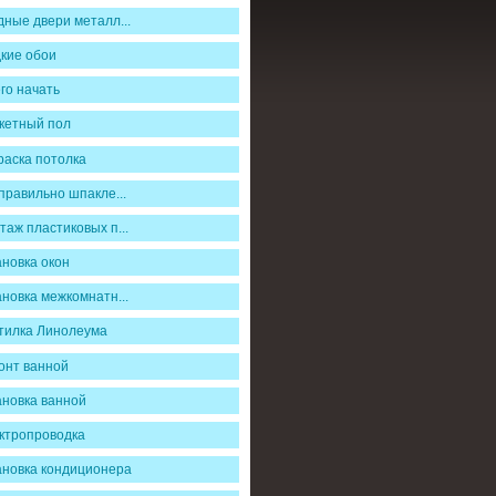
дные двери металл...
кие обои
го начать
кетный пол
раска потолка
правильно шпакле...
таж пластиковых п...
ановка окон
ановка межкомнатн...
тилка Линолеума
онт ванной
ановка ванной
ктропроводка
ановка кондиционера