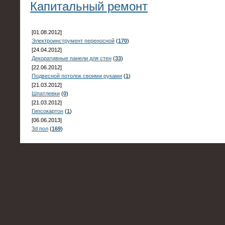
Капитальный ремонт
[01.08.2012]
Электроинструмент переносной
(
170
)
[24.04.2012]
Декоративные панели для стен
(
33
)
[22.06.2012]
Подвесной потолок своими руками
(
1
)
[21.03.2012]
Шпатлевки
(
0
)
[21.03.2012]
Гипсокартон
(
1
)
[06.06.2013]
3d пол
(
169
)